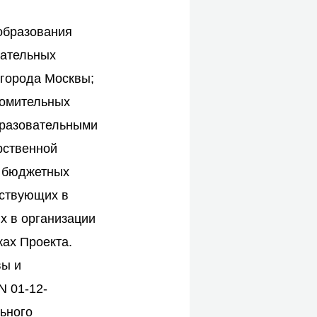
образования
вательных
 города Москвы;
комительных
разовательными
рственной
х бюджетных
аствующих в
х в организации
ах Проекта.
вы и
N 01-12-
ьного