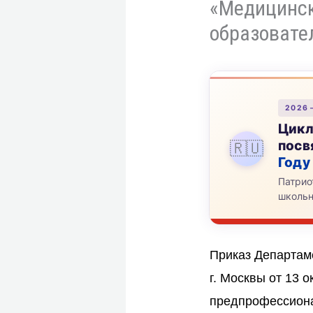
«Медицинск
образовате
2026
Цикл
посв
🇷🇺
Году
Патрио
школьн
Приказ Департам
г. Москвы от 13 
предпрофессиона